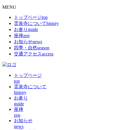
MENU
トップページ
top
霊泉寺について
history
お参り
guide
座禅
zen
お知らせ
news
四季・自然
season
交通アクセス
access
トップページ
top
霊泉寺について
history
お参り
guide
座禅
zen
お知らせ
news