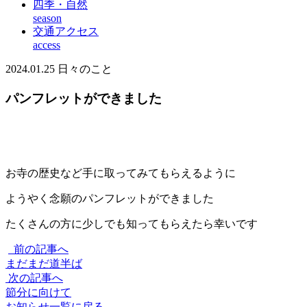
四季・自然
season
交通アクセス
access
2024.01.25
日々のこと
パンフレットができました
お寺の歴史など手に取ってみてもらえるように
ようやく念願のパンフレットができました
たくさんの方に少しでも知ってもらえたら幸いです
前の記事へ
まだまだ道半ば
次の記事へ
節分に向けて
お知らせ一覧に戻る