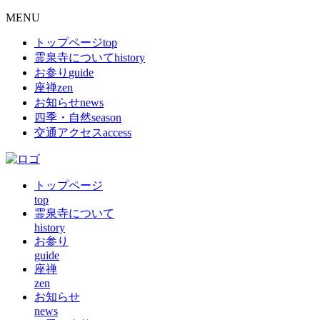
MENU
トップページ
top
霊泉寺について
history
お参り
guide
座禅
zen
お知らせ
news
四季・自然
season
交通アクセス
access
トップページ
top
霊泉寺について
history
お参り
guide
座禅
zen
お知らせ
news