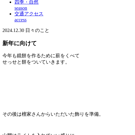
四季・自然
season
交通アクセス
access
2024.12.30
日々のこと
新年に向けて
今年も鏡餅を作るために薪をくべて
せっせと餅をついていきます。
その後は檀家さんからいただいた飾りを準備。