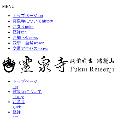
MENU
トップページ
top
霊泉寺について
history
お参り
guide
座禅
zen
お知らせ
news
四季・自然
season
交通アクセス
access
トップページ
top
霊泉寺について
history
お参り
guide
座禅