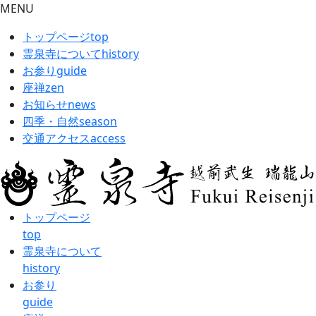
MENU
トップページ
top
霊泉寺について
history
お参り
guide
座禅
zen
お知らせ
news
四季・自然
season
交通アクセス
access
トップページ
top
霊泉寺について
history
お参り
guide