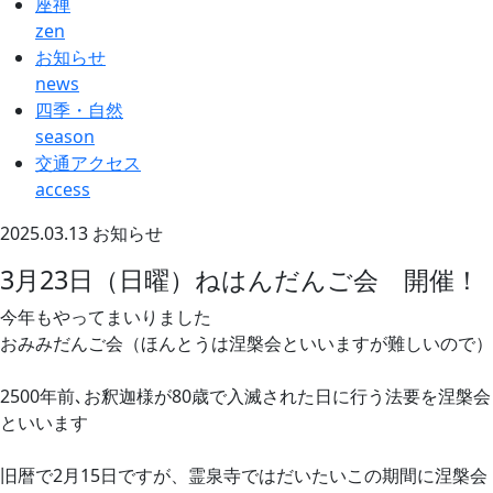
座禅
zen
お知らせ
news
四季・自然
season
交通アクセス
access
2025.03.13
お知らせ
3月23日（日曜）ねはんだんご会 開催！
今年もやってまいりました
おみみだんご会（ほんとうは涅槃会といいますが難しいので）
2500年前､お釈迦様が80歳で入滅された日に行う法要を涅槃会
といいます
旧暦で2月15日ですが、霊泉寺ではだいたいこの期間に涅槃会